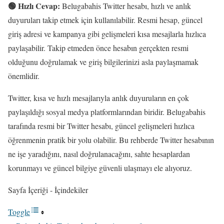
🟢 Hızlı Cevap:
Belugabahis Twitter hesabı, hızlı ve anlık
duyuruları takip etmek için kullanılabilir. Resmi hesap, güncel
giriş adresi ve kampanya gibi gelişmeleri kısa mesajlarla hızlıca
paylaşabilir. Takip etmeden önce hesabın gerçekten resmi
olduğunu doğrulamak ve giriş bilgilerinizi asla paylaşmamak
önemlidir.
Twitter, kısa ve hızlı mesajlarıyla anlık duyuruların en çok
paylaşıldığı sosyal medya platformlarından biridir. Belugabahis
tarafında resmi bir Twitter hesabı, güncel gelişmeleri hızlıca
öğrenmenin pratik bir yolu olabilir. Bu rehberde Twitter hesabının
ne işe yaradığını, nasıl doğrulanacağını, sahte hesaplardan
korunmayı ve güncel bilgiye güvenli ulaşmayı ele alıyoruz.
Sayfa İçeriği - İçindekiler
Toggle