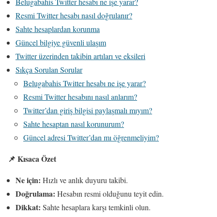
Belugabahis Twitter hesabı ne işe yarar?
Resmi Twitter hesabı nasıl doğrulanır?
Sahte hesaplardan korunma
Güncel bilgiye güvenli ulaşım
Twitter üzerinden takibin artıları ve eksileri
Sıkça Sorulan Sorular
Belugabahis Twitter hesabı ne işe yarar?
Resmi Twitter hesabını nasıl anlarım?
Twitter’dan giriş bilgisi paylaşmalı mıyım?
Sahte hesaptan nasıl korunurum?
Güncel adresi Twitter’dan mı öğrenmeliyim?
📌 Kısaca Özet
Ne için:
Hızlı ve anlık duyuru takibi.
Doğrulama:
Hesabın resmi olduğunu teyit edin.
Dikkat:
Sahte hesaplara karşı temkinli olun.