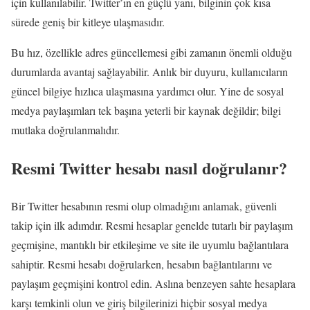
için kullanılabilir. Twitter’ın en güçlü yanı, bilginin çok kısa
sürede geniş bir kitleye ulaşmasıdır.
Bu hız, özellikle adres güncellemesi gibi zamanın önemli olduğu
durumlarda avantaj sağlayabilir. Anlık bir duyuru, kullanıcıların
güncel bilgiye hızlıca ulaşmasına yardımcı olur. Yine de sosyal
medya paylaşımları tek başına yeterli bir kaynak değildir; bilgi
mutlaka doğrulanmalıdır.
Resmi Twitter hesabı nasıl doğrulanır?
Bir Twitter hesabının resmi olup olmadığını anlamak, güvenli
takip için ilk adımdır. Resmi hesaplar genelde tutarlı bir paylaşım
geçmişine, mantıklı bir etkileşime ve site ile uyumlu bağlantılara
sahiptir. Resmi hesabı doğrularken, hesabın bağlantılarını ve
paylaşım geçmişini kontrol edin. Aslına benzeyen sahte hesaplara
karşı temkinli olun ve giriş bilgilerinizi hiçbir sosyal medya