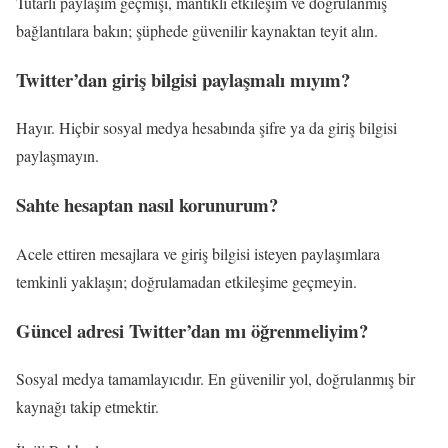
Tutarlı paylaşım geçmişi, mantıklı etkileşim ve doğrulanmış
bağlantılara bakın; şüphede güvenilir kaynaktan teyit alın.
Twitter’dan giriş bilgisi paylaşmalı mıyım?
Hayır. Hiçbir sosyal medya hesabında şifre ya da giriş bilgisi
paylaşmayın.
Sahte hesaptan nasıl korunurum?
Acele ettiren mesajlara ve giriş bilgisi isteyen paylaşımlara
temkinli yaklaşın; doğrulamadan etkileşime geçmeyin.
Güncel adresi Twitter’dan mı öğrenmeliyim?
Sosyal medya tamamlayıcıdır. En güvenilir yol, doğrulanmış bir
kaynağı takip etmektir.