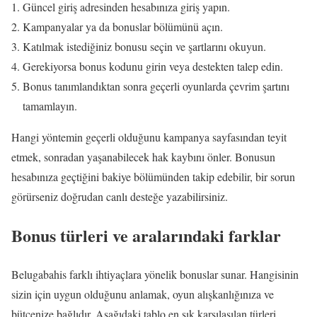
Güncel giriş adresinden hesabınıza giriş yapın.
Kampanyalar ya da bonuslar bölümünü açın.
Katılmak istediğiniz bonusu seçin ve şartlarını okuyun.
Gerekiyorsa bonus kodunu girin veya destekten talep edin.
Bonus tanımlandıktan sonra geçerli oyunlarda çevrim şartını
tamamlayın.
Hangi yöntemin geçerli olduğunu kampanya sayfasından teyit
etmek, sonradan yaşanabilecek hak kaybını önler. Bonusun
hesabınıza geçtiğini bakiye bölümünden takip edebilir, bir sorun
görürseniz doğrudan canlı desteğe yazabilirsiniz.
Bonus türleri ve aralarındaki farklar
Belugabahis farklı ihtiyaçlara yönelik bonuslar sunar. Hangisinin
sizin için uygun olduğunu anlamak, oyun alışkanlığınıza ve
bütçenize bağlıdır. Aşağıdaki tablo en sık karşılaşılan türleri