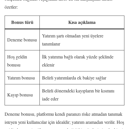
özetler:
Bonus türü
Kısa açıklama
Yatırım şartı olmadan yeni üyelere
Deneme bonusu
tanımlanır
Hoş geldin
İlk yatırıma bağlı olarak yüzde şeklinde
bonusu
eklenir
Yatırım bonusu
Belirli yatırımlarda ek bakiye sağlar
Belirli dönemdeki kayıpların bir kısmını
Kayıp bonusu
iade eder
Deneme bonusu, platformu kendi paranızı riske atmadan tanımak
isteyen yeni kullanıcılar için idealdir; yatırım aramadan verilir. Hoş