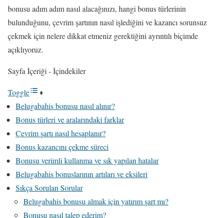
bonusu adım adım nasıl alacağınızı, hangi bonus türlerinin
bulunduğunu, çevrim şartının nasıl işlediğini ve kazancı sorunsuz
çekmek için nelere dikkat etmeniz gerektiğini ayrıntılı biçimde
açıklıyoruz.
Sayfa İçeriği - İçindekiler
Toggle
Belugabahis bonusu nasıl alınır?
Bonus türleri ve aralarındaki farklar
Çevrim şartı nasıl hesaplanır?
Bonus kazancını çekme süreci
Bonusu verimli kullanma ve sık yapılan hatalar
Belugabahis bonuslarının artıları ve eksileri
Sıkça Sorulan Sorular
Belugabahis bonusu almak için yatırım şart mı?
Bonusu nasıl talep ederim?