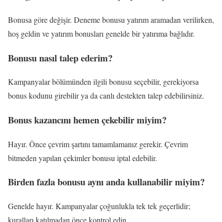
Bonusa göre değişir. Deneme bonusu yatırım aramadan verilirken,
hoş geldin ve yatırım bonusları genelde bir yatırıma bağlıdır.
Bonusu nasıl talep ederim?
Kampanyalar bölümünden ilgili bonusu seçebilir, gerekiyorsa
bonus kodunu girebilir ya da canlı destekten talep edebilirsiniz.
Bonus kazancını hemen çekebilir miyim?
Hayır. Önce çevrim şartını tamamlamanız gerekir. Çevrim
bitmeden yapılan çekimler bonusu iptal edebilir.
Birden fazla bonusu aynı anda kullanabilir miyim?
Genelde hayır. Kampanyalar çoğunlukla tek tek geçerlidir;
kuralları katılmadan önce kontrol edin.