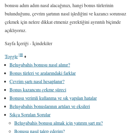
bonusu adım adım nasıl alacağınızı, hangi bonus türlerinin
bulunduğunu, çevrim şartının nasıl işlediğini ve kazancı sorunsuz
çekmek için nelere dikkat etmeniz gerektiğini ayrıntılı biçimde
açıklıyoruz.
Sayfa İçeriği - İçindekiler
Toggle
Belugabahis bonusu nasıl alınır?
Bonus türleri ve aralarındaki farklar
Çevrim şartı nasıl hesaplanır?
Bonus kazancını çekme süreci
Bonusu verimli kullanma ve sık yapılan hatalar
Belugabahis bonuslarının artıları ve eksileri
Sıkça Sorulan Sorular
Belugabahis bonusu almak için yatırım şart mı?
Bonusu nasıl talep ederim?