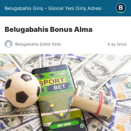
Belugabahis Giriş – Güncel Yeni Giriş Adresi
Belugabahis Bonus Alma
Belugabahis Editör Ekibi
4 ay önce