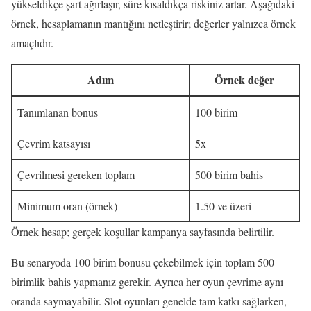
yükseldikçe şart ağırlaşır, süre kısaldıkça riskiniz artar. Aşağıdaki
örnek, hesaplamanın mantığını netleştirir; değerler yalnızca örnek
amaçlıdır.
Adım
Örnek değer
Tanımlanan bonus
100 birim
Çevrim katsayısı
5x
Çevrilmesi gereken toplam
500 birim bahis
Minimum oran (örnek)
1.50 ve üzeri
Örnek hesap; gerçek koşullar kampanya sayfasında belirtilir.
Bu senaryoda 100 birim bonusu çekebilmek için toplam 500
birimlik bahis yapmanız gerekir. Ayrıca her oyun çevrime aynı
oranda saymayabilir. Slot oyunları genelde tam katkı sağlarken,