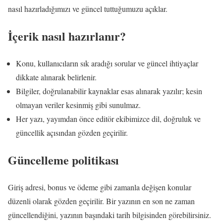
nasıl hazırladığımızı ve güncel tuttuğumuzu açıklar.
İçerik nasıl hazırlanır?
Konu, kullanıcıların sık aradığı sorular ve güncel ihtiyaçlar
dikkate alınarak belirlenir.
Bilgiler, doğrulanabilir kaynaklar esas alınarak yazılır; kesin
olmayan veriler kesinmiş gibi sunulmaz.
Her yazı, yayımdan önce editör ekibimizce dil, doğruluk ve
güncellik açısından gözden geçirilir.
Güncelleme politikası
Giriş adresi, bonus ve ödeme gibi zamanla değişen konular
düzenli olarak gözden geçirilir. Bir yazının en son ne zaman
güncellendiğini, yazının başındaki tarih bilgisinden görebilirsiniz.