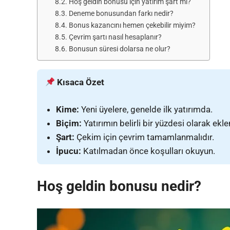
Hoş geldin bonusu için yatırım şart mı?
Deneme bonusundan farkı nedir?
Bonus kazancını hemen çekebilir miyim?
Çevrim şartı nasıl hesaplanır?
Bonusun süresi dolarsa ne olur?
Kısaca Özet
Kime:
Yeni üyelere, genelde ilk yatırımda.
Biçim:
Yatırımın belirli bir yüzdesi olarak eklen
Şart:
Çekim için çevrim tamamlanmalıdır.
İpucu:
Katılmadan önce koşulları okuyun.
Hoş geldin bonusu nedir?