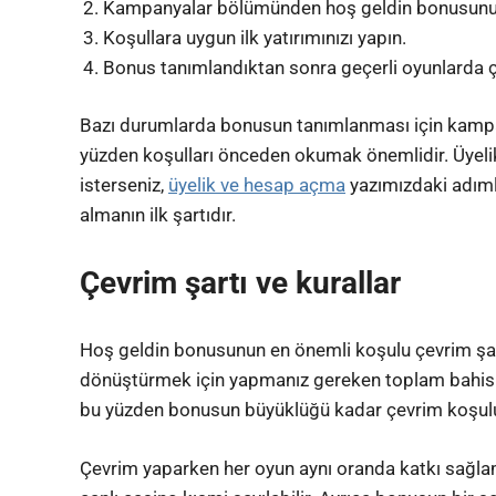
Kampanyalar bölümünden hoş geldin bonusunu 
Koşullara uygun ilk yatırımınızı yapın.
Bonus tanımlandıktan sonra geçerli oyunlarda ç
Bazı durumlarda bonusun tanımlanması için kampany
yüzden koşulları önceden okumak önemlidir. Üyel
isterseniz,
üyelik ve hesap açma
yazımızdaki adımla
almanın ilk şartıdır.
Çevrim şartı ve kurallar
Hoş geldin bonusunun en önemli koşulu çevrim şart
dönüştürmek için yapmanız gereken toplam bahis mik
bu yüzden bonusun büyüklüğü kadar çevrim koşulu
Çevrim yaparken her oyun aynı oranda katkı sağlama