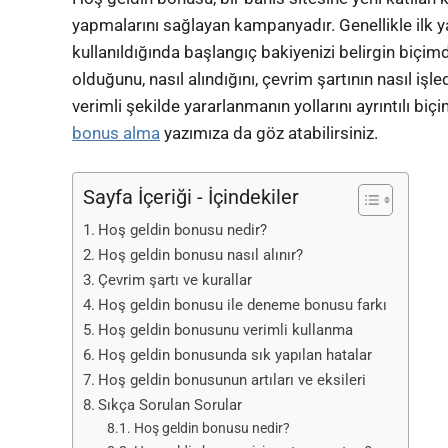
yapmalarını sağlayan kampanyadır. Genellikle ilk yat
kullanıldığında başlangıç bakiyenizi belirgin biçi
olduğunu, nasıl alındığını, çevrim şartının nasıl i
verimli şekilde yararlanmanın yollarını ayrıntılı bi
bonus alma
yazımıza da göz atabilirsiniz.
Sayfa İçeriği - İçindekiler
Hoş geldin bonusu nedir?
Hoş geldin bonusu nasıl alınır?
Çevrim şartı ve kurallar
Hoş geldin bonusu ile deneme bonusu farkı
Hoş geldin bonusunu verimli kullanma
Hoş geldin bonusunda sık yapılan hatalar
Hoş geldin bonusunun artıları ve eksileri
Sıkça Sorulan Sorular
Hoş geldin bonusu nedir?