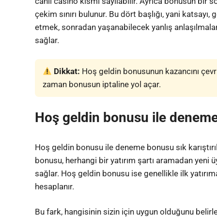
canlı casino kısmi sayılabilir. Ayrıca bonusun bi
çekim sınırı bulunur. Bu dört başlığı, yani katsayı, 
etmek, sonradan yaşanabilecek yanlış anlaşılmaları
sağlar.
Dikkat:
Hoş geldin bonusunun kazancını çe
zaman bonusun iptaline yol açar.
Hoş geldin bonusu ile deneme
Hoş geldin bonusu ile deneme bonusu sık karıştırıl
bonusu, herhangi bir yatırım şartı aramadan yeni ü
sağlar. Hoş geldin bonusu ise genellikle ilk yatırım
hesaplanır.
Bu fark, hangisinin sizin için uygun olduğunu beli