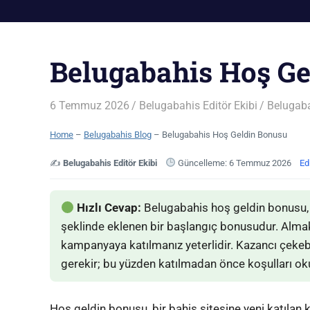
İçeriğe
Belugabahis
Belugabahis
geç
giriş
adresi
Giriş
Belugabahis Hoş G
güncellendi!
En
–
son
6 Temmuz 2026
Belugabahis Editör Ekibi
Belugab
ve
Güncel
resmi
Home
–
Belugabahis Blog
–
Belugabahis Hoş Geldin Bonusu
giriş
Yeni
bağlantısına
✍️
Belugabahis Editör Ekibi
Güncelleme: 6 Temmuz 2026
Ed
buradan
Giriş
ulaşın.
Sorunsuz,
Adresi
Hızlı Cevap:
Belugabahis hoş geldin bonusu, y
hızlı
şeklinde eklenen bir başlangıç bonusudur. Almak 
ve
kampanyaya katılmanız yeterlidir. Kazancı çeke
güvenli
erişim
gerekir; bu yüzden katılmadan önce koşulları o
için
hemen
tıklayın
Hoş geldin bonusu, bir bahis sitesine yeni katılan 