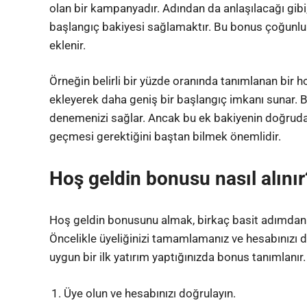
olan bir kampanyadır. Adından da anlaşılacağı gibi,
başlangıç bakiyesi sağlamaktır. Bu bonus çoğunlukla
eklenir.
Örneğin belirli bir yüzde oranında tanımlanan bir ho
ekleyerek daha geniş bir başlangıç imkanı sunar. Bu
denemenizi sağlar. Ancak bu ek bakiyenin doğrudan
geçmesi gerektiğini baştan bilmek önemlidir.
Hoş geldin bonusu nasıl alınır
Hoş geldin bonusunu almak, birkaç basit adımdan ol
Öncelikle üyeliğinizi tamamlamanız ve hesabınızı
uygun bir ilk yatırım yaptığınızda bonus tanımlanır.
Üye olun ve hesabınızı doğrulayın.